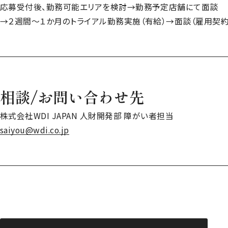
応募受付後、勤務可能エリアを検討→勤務予定店舗にて面談
→２週間～１か月のトライアル勤務実施（有給）→面談（雇用契約
相談/お問い合わせ先
株式会社WDI JAPAN 人財開発部 障がい者担当
saiyou@wdi.co.jp
saiyou@wdi.co.jp