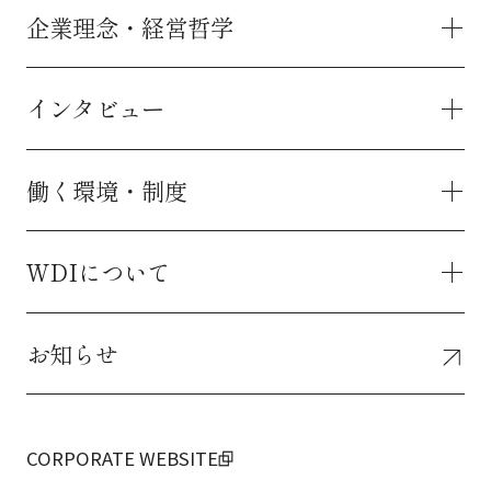
企業理念・経営哲学
インタビュー
企業理念・経営哲学 トップ
企業理念
経営哲学
グループメッセージ
働く環境・制度
インタビュー トップ
接客職
調理職
海外勤務
WDIについて
働く環境・制度 トップ
レストランサポートセンター（本社）
キャリアプラン
WDIカレッジ（研修制度）
障がいのある仲間の活躍
お知らせ
数字でみるWDI
独自制度
求める人物像
福利厚生・サポート
社長メッセージ
企業情報
サステイナビリティ
CORPORATE WEBSITE
社会貢献活動
ブランド一覧