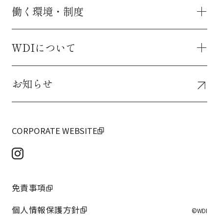
グループメッセージ
働く環境・制度
インタビュー トップ
接客職
調理職
海外勤務
WDIについて
働く環境・制度 トップ
レストランサポートセンター（本社）
キャリアプラン
WDIカレッジ（研修制度）
障がいのある仲間の活躍
お知らせ
数字でみるWDI
独自制度
求める人物像
福利厚生・サポート
社長メッセージ
企業情報
サステイナビリティ
CORPORATE WEBSITE
社会貢献活動
ブランド一覧
免責事項
個人情報保護方針
©WDI